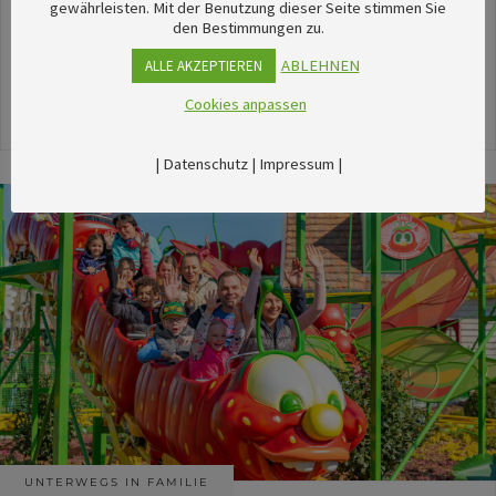
unserem umfangreichen Kalender sechsTipps für
gewährleisten. Mit der Benutzung dieser Seite stimmen Sie
den Bestimmungen zu.
stimmungsvolle Veranstaltungen im August
herausgesucht.
ABLEHNEN
ALLE AKZEPTIEREN
Cookies anpassen
24. Juli 2026
|
Datenschutz
|
Impressum
|
UNTERWEGS IN FAMILIE