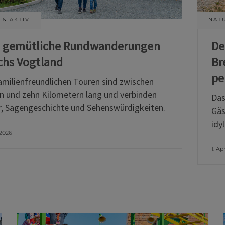
 & AKTIV
NATU
i gemütliche Rundwanderungen
De
chs Vogtland
Br
pe
amilienfreundlichen Touren sind zwischen
n und zehn Kilometern lang und verbinden
Das
, Sagengeschichte und Sehenswürdigkeiten.
Gäs
idy
 2026
1. Ap