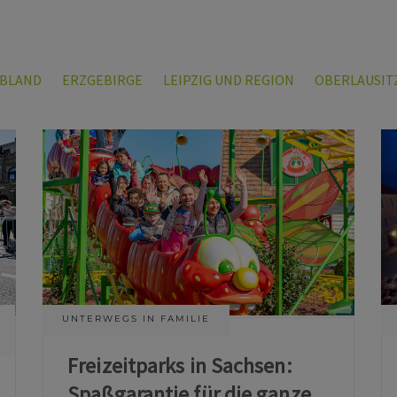
LBLAND
ERZGEBIRGE
LEIPZIG UND REGION
OBERLAUSIT
UNTERWEGS IN FAMILIE
Freizeitparks in Sachsen:
Spaßgarantie für die ganze