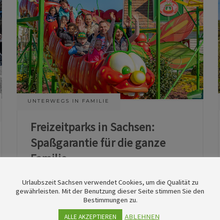
UNTERWEGS IN FAMILIE
Freizeitparks in Sachsen:
Spaßgarantie für die ganze
Familie
Urlaubszeit Sachsen verwendet Cookies, um die Qualität zu
11. Juni 2026
gewährleisten. Mit der Benutzung dieser Seite stimmen Sie den
Bestimmungen zu.
ABLEHNEN
ALLE AKZEPTIEREN