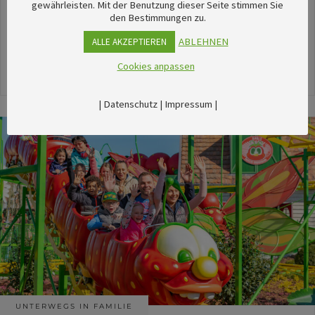
unserem umfangreichen Kalender sechsTipps für
gewährleisten. Mit der Benutzung dieser Seite stimmen Sie
den Bestimmungen zu.
stimmungsvolle Veranstaltungen im August
herausgesucht.
ABLEHNEN
ALLE AKZEPTIEREN
Cookies anpassen
24. Juli 2026
|
Datenschutz
|
Impressum
|
UNTERWEGS IN FAMILIE