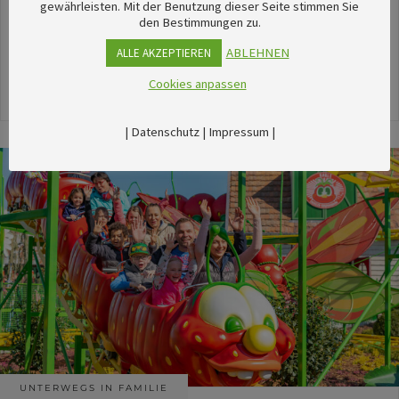
unserem umfangreichen Kalender sechsTipps für
gewährleisten. Mit der Benutzung dieser Seite stimmen Sie
den Bestimmungen zu.
stimmungsvolle Veranstaltungen im August
herausgesucht.
ABLEHNEN
ALLE AKZEPTIEREN
Cookies anpassen
24. Juli 2026
|
Datenschutz
|
Impressum
|
UNTERWEGS IN FAMILIE