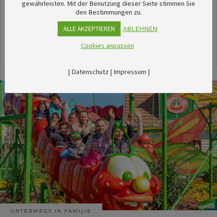
unserem umfangreichen Kalender sechsTipps für
gewährleisten. Mit der Benutzung dieser Seite stimmen Sie
den Bestimmungen zu.
stimmungsvolle Veranstaltungen im August
herausgesucht.
ABLEHNEN
ALLE AKZEPTIEREN
Cookies anpassen
24. Juli 2026
|
Datenschutz
|
Impressum
|
UNTERWEGS IN FAMILIE