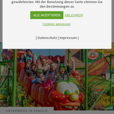
unserem umfangreichen Kalender sechsTipps für
gewährleisten. Mit der Benutzung dieser Seite stimmen Sie
den Bestimmungen zu.
stimmungsvolle Veranstaltungen im August
herausgesucht.
ABLEHNEN
ALLE AKZEPTIEREN
Cookies anpassen
24. Juli 2026
|
Datenschutz
|
Impressum
|
UNTERWEGS IN FAMILIE