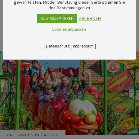
unserem umfangreichen Kalender sechsTipps für
gewährleisten. Mit der Benutzung dieser Seite stimmen Sie
den Bestimmungen zu.
stimmungsvolle Veranstaltungen im August
herausgesucht.
ABLEHNEN
ALLE AKZEPTIEREN
Cookies anpassen
24. Juli 2026
|
Datenschutz
|
Impressum
|
UNTERWEGS IN FAMILIE