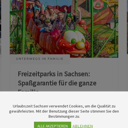
UNTERWEGS IN FAMILIE
Freizeitparks in Sachsen:
Spaßgarantie für die ganze
Familie
Urlaubszeit Sachsen verwendet Cookies, um die Qualität zu
11. Juni 2026
gewährleisten. Mit der Benutzung dieser Seite stimmen Sie den
Bestimmungen zu.
ABLEHNEN
ALLE AKZEPTIEREN