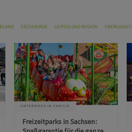
LBLAND
ERZGEBIRGE
LEIPZIG UND REGION
OBERLAUSIT
UNTERWEGS IN FAMILIE
Freizeitparks in Sachsen:
Spaßgarantie für die ganze