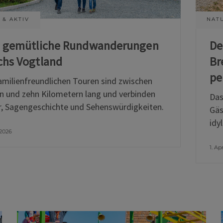
 & AKTIV
NATU
i gemütliche Rundwanderungen
De
chs Vogtland
Br
pe
amilienfreundlichen Touren sind zwischen
n und zehn Kilometern lang und verbinden
Das
, Sagengeschichte und Sehenswürdigkeiten.
Gäs
idy
 2026
1. Ap