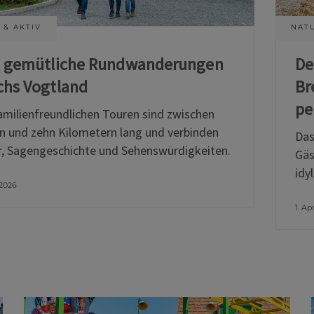
 & AKTIV
NATU
i gemütliche Rundwanderungen
De
chs Vogtland
Br
pe
amilienfreundlichen Touren sind zwischen
n und zehn Kilometern lang und verbinden
Das
, Sagengeschichte und Sehenswürdigkeiten.
Gäs
idy
 2026
1. Ap