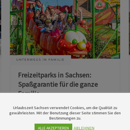
UNTERWEGS IN FAMILIE
Freizeitparks in Sachsen:
Spaßgarantie für die ganze
Familie
Urlaubszeit Sachsen verwendet Cookies, um die Qualität zu
11. Juni 2026
gewährleisten. Mit der Benutzung dieser Seite stimmen Sie den
Bestimmungen zu.
ABLEHNEN
ALLE AKZEPTIEREN