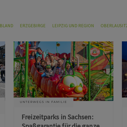
LBLAND
ERZGEBIRGE
LEIPZIG UND REGION
OBERLAUSIT
UNTERWEGS IN FAMILIE
Freizeitparks in Sachsen:
Spaßgarantie für die ganze