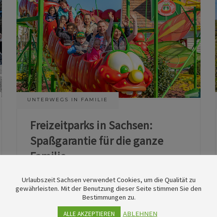
UNTERWEGS IN FAMILIE
Freizeitparks in Sachsen:
Spaßgarantie für die ganze
Familie
Urlaubszeit Sachsen verwendet Cookies, um die Qualität zu
11. Juni 2026
gewährleisten. Mit der Benutzung dieser Seite stimmen Sie den
Bestimmungen zu.
ABLEHNEN
ALLE AKZEPTIEREN