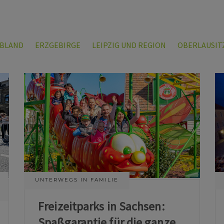
LBLAND
ERZGEBIRGE
LEIPZIG UND REGION
OBERLAUSIT
UNTERWEGS IN FAMILIE
Freizeitparks in Sachsen:
Spaßgarantie für die ganze