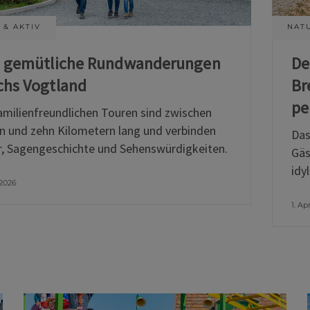
 & AKTIV
NATU
i gemütliche Rundwanderungen
De
chs Vogtland
Br
pe
amilienfreundlichen Touren sind zwischen
n und zehn Kilometern lang und verbinden
Das
, Sagengeschichte und Sehenswürdigkeiten.
Gäs
idy
 2026
1. Ap