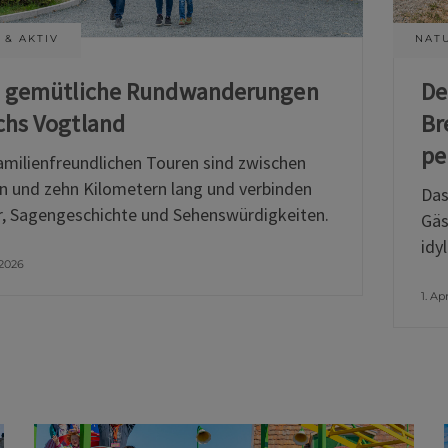
 & AKTIV
NATU
i gemütliche Rundwanderungen
De
chs Vogtland
Br
pe
amilienfreundlichen Touren sind zwischen
n und zehn Kilometern lang und verbinden
Das
, Sagengeschichte und Sehenswürdigkeiten.
Gäs
idy
 2026
1. Ap