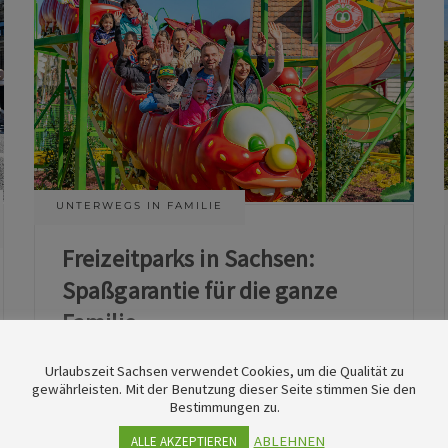
UNTERWEGS IN FAMILIE
Freizeitparks in Sachsen:
Spaßgarantie für die ganze
Familie
Urlaubszeit Sachsen verwendet Cookies, um die Qualität zu
11. Juni 2026
gewährleisten. Mit der Benutzung dieser Seite stimmen Sie den
Bestimmungen zu.
ABLEHNEN
ALLE AKZEPTIEREN