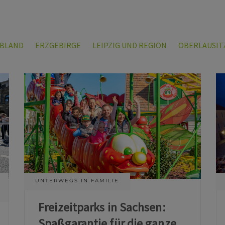
LBLAND
ERZGEBIRGE
LEIPZIG UND REGION
OBERLAUSIT
UNTERWEGS IN FAMILIE
Freizeitparks in Sachsen:
Spaßgarantie für die ganze