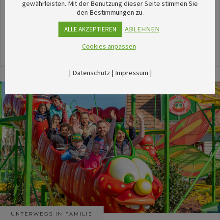
unserem umfangreichen Kalender sechsTipps für
gewährleisten. Mit der Benutzung dieser Seite stimmen Sie
den Bestimmungen zu.
stimmungsvolle Veranstaltungen im August
herausgesucht.
ABLEHNEN
ALLE AKZEPTIEREN
Cookies anpassen
24. Juli 2026
|
Datenschutz
|
Impressum
|
UNTERWEGS IN FAMILIE