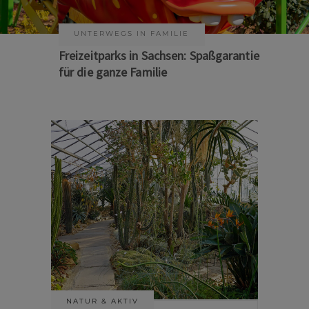
UNTERWEGS IN FAMILIE
KUNST & KULTUR
Freizeitparks in Sachsen: Spaßgarantie
Sommer auf Sachsens Theaterbühnen
für die ganze Familie
NATUR & AKTIV