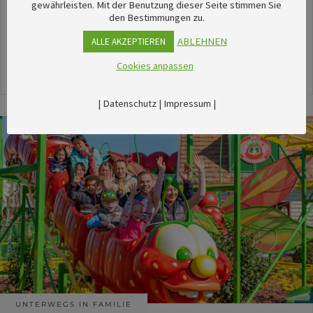
unserem umfangreichen Kalender sechsTipps für
gewährleisten. Mit der Benutzung dieser Seite stimmen Sie
den Bestimmungen zu.
stimmungsvolle Veranstaltungen im August
herausgesucht.
ABLEHNEN
ALLE AKZEPTIEREN
Cookies anpassen
24. Juli 2026
|
Datenschutz
|
Impressum
|
UNTERWEGS IN FAMILIE