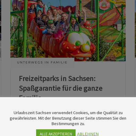
UNTERWEGS IN FAMILIE
Freizeitparks in Sachsen:
Spaßgarantie für die ganze
Familie
Urlaubszeit Sachsen verwendet Cookies, um die Qualität zu
11. Juni 2026
gewährleisten. Mit der Benutzung dieser Seite stimmen Sie den
Bestimmungen zu.
ABLEHNEN
ALLE AKZEPTIEREN