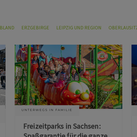
LBLAND
ERZGEBIRGE
LEIPZIG UND REGION
OBERLAUSIT
UNTERWEGS IN FAMILIE
Freizeitparks in Sachsen:
Spaßgarantie für die ganze