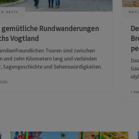
 & AKTIV
NATU
i gemütliche Rundwanderungen
De
chs Vogtland
Br
pe
amilienfreundlichen Touren sind zwischen
n und zehn Kilometern lang und verbinden
Das
, Sagengeschichte und Sehenswürdigkeiten.
Gäs
idy
 2026
1. Ap