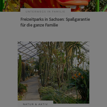
UNTERWEGS IN FAMILIE
KUNST & KULTUR
Freizeitparks in Sachsen: Spaßgarantie
Sommer auf Sachsens Theaterbühnen
für die ganze Familie
NATUR & AKTIV