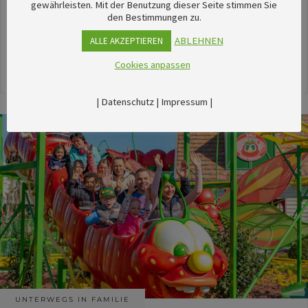
unserem umfangreichen Kalender sechsTipps für
gewährleisten. Mit der Benutzung dieser Seite stimmen Sie
den Bestimmungen zu.
stimmungsvolle Veranstaltungen im August
herausgesucht.
ABLEHNEN
ALLE AKZEPTIEREN
Cookies anpassen
24. Juli 2026
|
Datenschutz
|
Impressum
|
UNTERWEGS IN FAMILIE