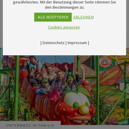
unserem umfangreichen Kalender sechsTipps für
gewährleisten. Mit der Benutzung dieser Seite stimmen Sie
den Bestimmungen zu.
stimmungsvolle Veranstaltungen im August
herausgesucht.
ABLEHNEN
ALLE AKZEPTIEREN
Cookies anpassen
24. Juli 2026
|
Datenschutz
|
Impressum
|
UNTERWEGS IN FAMILIE