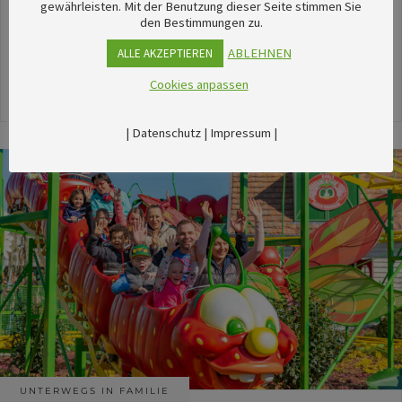
unserem umfangreichen Kalender sechsTipps für
gewährleisten. Mit der Benutzung dieser Seite stimmen Sie
den Bestimmungen zu.
stimmungsvolle Veranstaltungen im August
herausgesucht.
ABLEHNEN
ALLE AKZEPTIEREN
Cookies anpassen
24. Juli 2026
|
Datenschutz
|
Impressum
|
UNTERWEGS IN FAMILIE