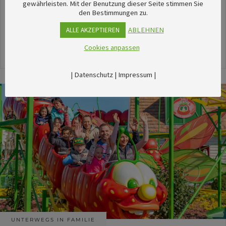
unserem umfangreichen Kalender sechsTipps für
gewährleisten. Mit der Benutzung dieser Seite stimmen Sie
den Bestimmungen zu.
stimmungsvolle Veranstaltungen im August
herausgesucht.
ABLEHNEN
ALLE AKZEPTIEREN
Cookies anpassen
24. Juli 2026
|
Datenschutz
|
Impressum
|
UNTERWEGS IN FAMILIE