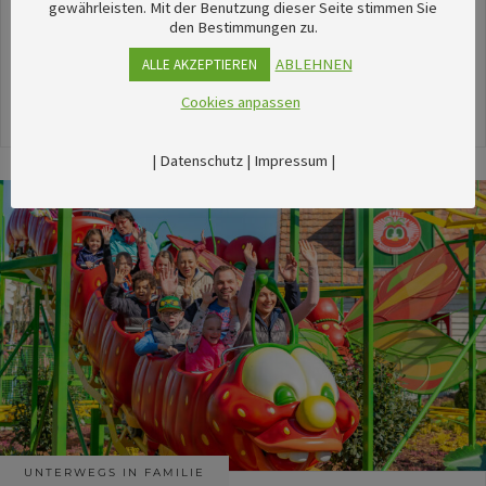
unserem umfangreichen Kalender sechsTipps für
gewährleisten. Mit der Benutzung dieser Seite stimmen Sie
den Bestimmungen zu.
stimmungsvolle Veranstaltungen im August
herausgesucht.
ABLEHNEN
ALLE AKZEPTIEREN
Cookies anpassen
24. Juli 2026
|
Datenschutz
|
Impressum
|
UNTERWEGS IN FAMILIE