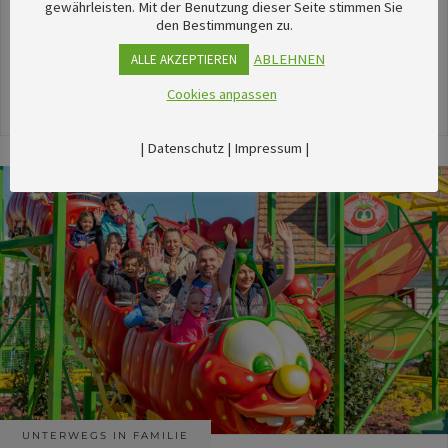
unserem umfangreichen Kalender sechsTipps für
gewährleisten. Mit der Benutzung dieser Seite stimmen Sie
den Bestimmungen zu.
stimmungsvolle Veranstaltungen im August
herausgesucht.
ABLEHNEN
ALLE AKZEPTIEREN
Cookies anpassen
24. Juli 2026
|
Datenschutz
|
Impressum
|
UNTERWEGS IN FAMILIE