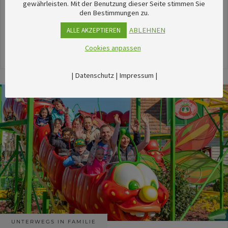
unserem umfangreichen Kalender sechsTipps für
gewährleisten. Mit der Benutzung dieser Seite stimmen Sie
den Bestimmungen zu.
stimmungsvolle Veranstaltungen im August
herausgesucht.
ABLEHNEN
ALLE AKZEPTIEREN
Cookies anpassen
24. Juli 2026
|
Datenschutz
|
Impressum
|
UNTERWEGS IN FAMILIE