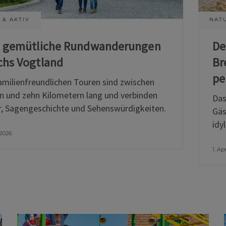
 & AKTIV
NATU
i gemütliche Rundwanderungen
De
chs Vogtland
Br
pe
amilienfreundlichen Touren sind zwischen
n und zehn Kilometern lang und verbinden
Das
, Sagengeschichte und Sehenswürdigkeiten.
Gäs
idy
 2026
1. Ap