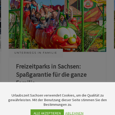
UNTERWEGS IN FAMILIE
Freizeitparks in Sachsen:
Spaßgarantie für die ganze
Familie
Urlaubszeit Sachsen verwendet Cookies, um die Qualität zu
11. Juni 2026
gewährleisten. Mit der Benutzung dieser Seite stimmen Sie den
Bestimmungen zu.
ABLEHNEN
ALLE AKZEPTIEREN