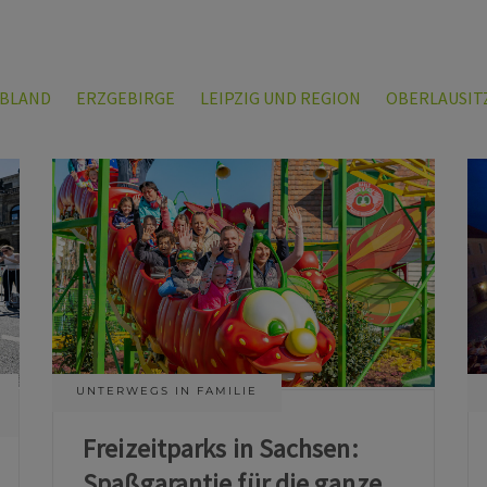
LBLAND
ERZGEBIRGE
LEIPZIG UND REGION
OBERLAUSIT
UNTERWEGS IN FAMILIE
Freizeitparks in Sachsen:
Spaßgarantie für die ganze