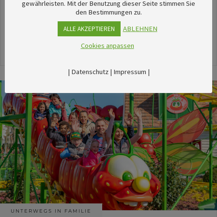
unserem umfangreichen Kalender sechsTipps für
gewährleisten. Mit der Benutzung dieser Seite stimmen Sie
den Bestimmungen zu.
stimmungsvolle Veranstaltungen im August
herausgesucht.
ABLEHNEN
ALLE AKZEPTIEREN
Cookies anpassen
24. Juli 2026
|
Datenschutz
|
Impressum
|
UNTERWEGS IN FAMILIE