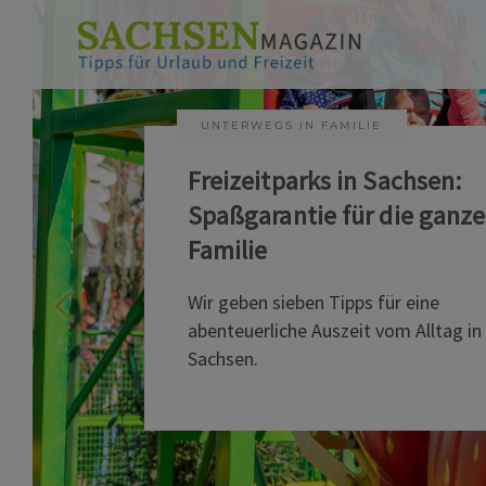
UNTERWEGS IN FAMILIE
KUNST & KULTUR
Freizeitparks in Sachsen:
Sommer auf Sachsens
Spaßgarantie für die ganze
Theaterbühnen
Familie
Die sächsischen Theater laden mit e
Wir geben sieben Tipps für eine
bunten Open-Air-Programm an reizvo
abenteuerliche Auszeit vom Alltag in
Spielstätten.
Sachsen.