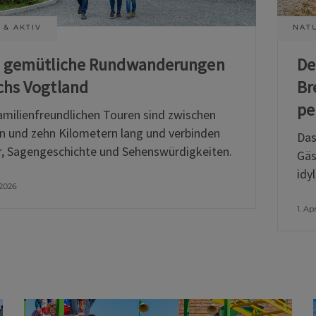
 & AKTIV
NATU
i gemütliche Rundwanderungen
De
chs Vogtland
Br
pe
amilienfreundlichen Touren sind zwischen
n und zehn Kilometern lang und verbinden
Das
, Sagengeschichte und Sehenswürdigkeiten.
Gäs
idy
 2026
1. Ap