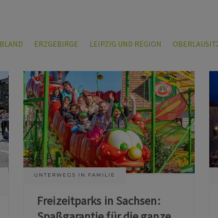
LBLAND
ERZGEBIRGE
LEIPZIG UND REGION
OBERLAUSIT
UNTERWEGS IN FAMILIE
Freizeitparks in Sachsen:
Spaßgarantie für die ganze