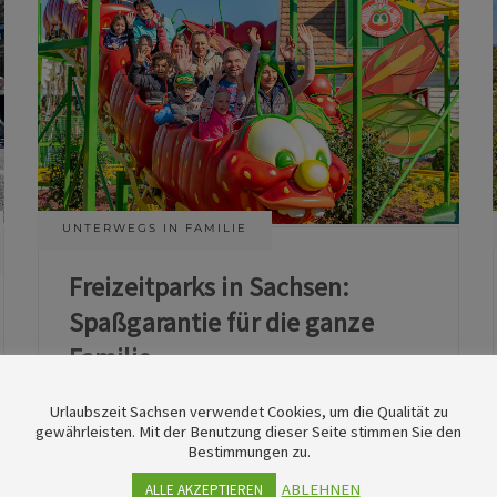
UNTERWEGS IN FAMILIE
Freizeitparks in Sachsen:
Spaßgarantie für die ganze
Familie
Urlaubszeit Sachsen verwendet Cookies, um die Qualität zu
11. Juni 2026
gewährleisten. Mit der Benutzung dieser Seite stimmen Sie den
Bestimmungen zu.
ABLEHNEN
ALLE AKZEPTIEREN