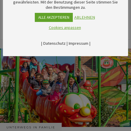
unserem umfangreichen Kalender sechsTipps für
gewährleisten. Mit der Benutzung dieser Seite stimmen Sie
den Bestimmungen zu.
stimmungsvolle Veranstaltungen im August
herausgesucht.
ABLEHNEN
ALLE AKZEPTIEREN
Cookies anpassen
24. Juli 2026
|
Datenschutz
|
Impressum
|
UNTERWEGS IN FAMILIE