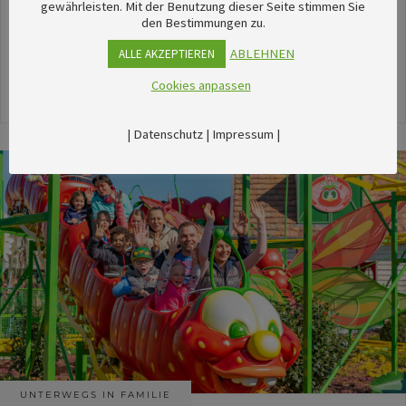
unserem umfangreichen Kalender sechsTipps für
gewährleisten. Mit der Benutzung dieser Seite stimmen Sie
den Bestimmungen zu.
stimmungsvolle Veranstaltungen im August
herausgesucht.
ABLEHNEN
ALLE AKZEPTIEREN
Cookies anpassen
24. Juli 2026
|
Datenschutz
|
Impressum
|
UNTERWEGS IN FAMILIE