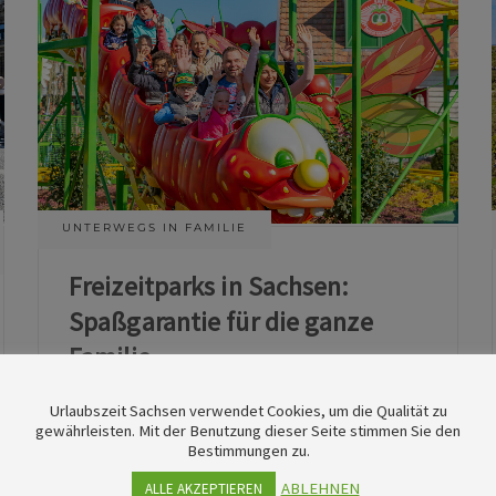
UNTERWEGS IN FAMILIE
Freizeitparks in Sachsen:
Spaßgarantie für die ganze
Familie
Urlaubszeit Sachsen verwendet Cookies, um die Qualität zu
11. Juni 2026
gewährleisten. Mit der Benutzung dieser Seite stimmen Sie den
Bestimmungen zu.
ABLEHNEN
ALLE AKZEPTIEREN