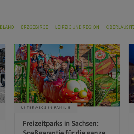
LBLAND
ERZGEBIRGE
LEIPZIG UND REGION
OBERLAUSIT
UNTERWEGS IN FAMILIE
Freizeitparks in Sachsen:
Spaßgarantie für die ganze