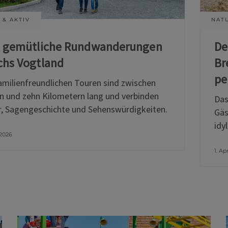
 & AKTIV
NATU
i gemütliche Rundwanderungen
De
chs Vogtland
Br
pe
amilienfreundlichen Touren sind zwischen
n und zehn Kilometern lang und verbinden
Das
, Sagengeschichte und Sehenswürdigkeiten.
Gäs
idy
 2026
1. Ap