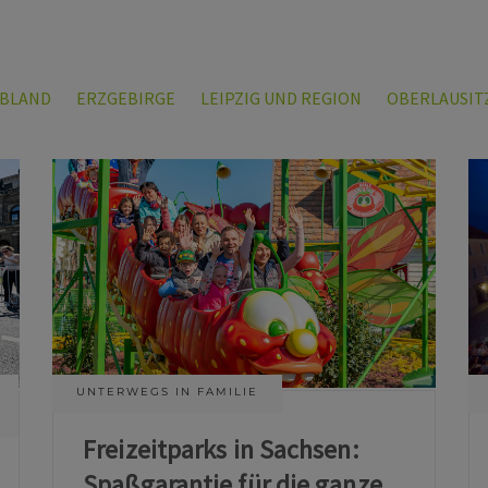
LBLAND
ERZGEBIRGE
LEIPZIG UND REGION
OBERLAUSIT
UNTERWEGS IN FAMILIE
Freizeitparks in Sachsen:
Spaßgarantie für die ganze