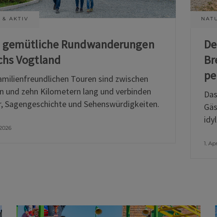
 & AKTIV
NATU
i gemütliche Rundwanderungen
De
chs Vogtland
Br
pe
amilienfreundlichen Touren sind zwischen
n und zehn Kilometern lang und verbinden
Das
, Sagengeschichte und Sehenswürdigkeiten.
Gäs
idy
 2026
1. Ap