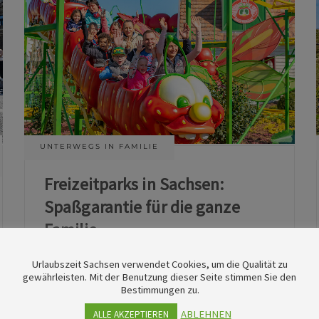
UNTERWEGS IN FAMILIE
Freizeitparks in Sachsen:
Spaßgarantie für die ganze
Familie
Urlaubszeit Sachsen verwendet Cookies, um die Qualität zu
11. Juni 2026
gewährleisten. Mit der Benutzung dieser Seite stimmen Sie den
Bestimmungen zu.
ABLEHNEN
ALLE AKZEPTIEREN