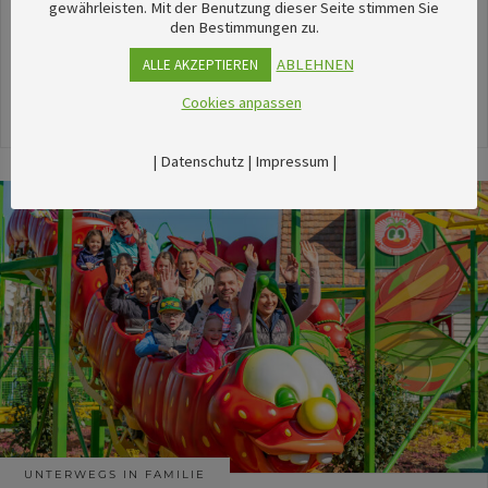
unserem umfangreichen Kalender sechsTipps für
gewährleisten. Mit der Benutzung dieser Seite stimmen Sie
den Bestimmungen zu.
stimmungsvolle Veranstaltungen im August
herausgesucht.
ABLEHNEN
ALLE AKZEPTIEREN
Cookies anpassen
24. Juli 2026
|
Datenschutz
|
Impressum
|
UNTERWEGS IN FAMILIE