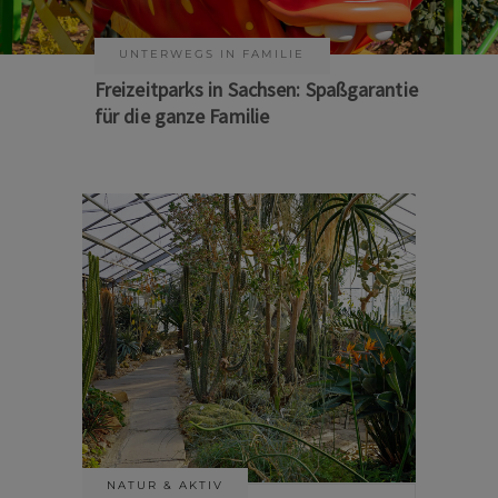
UNTERWEGS IN FAMILIE
KUNST & KULTUR
Freizeitparks in Sachsen: Spaßgarantie
Sommer auf Sachsens Theaterbühnen
für die ganze Familie
NATUR & AKTIV