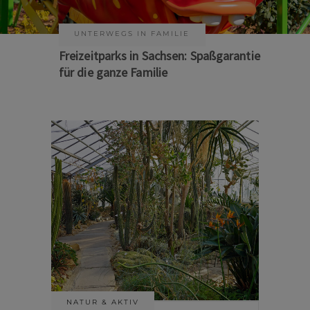
UNTERWEGS IN FAMILIE
KUNST & KULTUR
Freizeitparks in Sachsen: Spaßgarantie
Sommer auf Sachsens Theaterbühnen
für die ganze Familie
NATUR & AKTIV