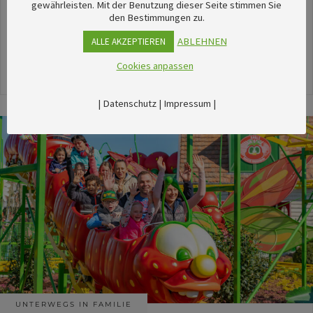
unserem umfangreichen Kalender sechsTipps für
gewährleisten. Mit der Benutzung dieser Seite stimmen Sie
den Bestimmungen zu.
stimmungsvolle Veranstaltungen im August
herausgesucht.
ABLEHNEN
ALLE AKZEPTIEREN
Cookies anpassen
24. Juli 2026
|
Datenschutz
|
Impressum
|
UNTERWEGS IN FAMILIE