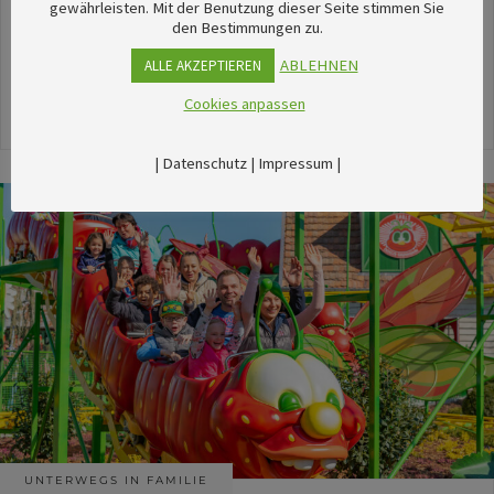
unserem umfangreichen Kalender sechsTipps für
gewährleisten. Mit der Benutzung dieser Seite stimmen Sie
den Bestimmungen zu.
stimmungsvolle Veranstaltungen im August
herausgesucht.
ABLEHNEN
ALLE AKZEPTIEREN
Cookies anpassen
24. Juli 2026
|
Datenschutz
|
Impressum
|
UNTERWEGS IN FAMILIE