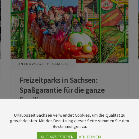
UNTERWEGS IN FAMILIE
Freizeitparks in Sachsen:
Spaßgarantie für die ganze
Familie
Urlaubszeit Sachsen verwendet Cookies, um die Qualität zu
11. Juni 2026
gewährleisten. Mit der Benutzung dieser Seite stimmen Sie den
Bestimmungen zu.
ABLEHNEN
ALLE AKZEPTIEREN