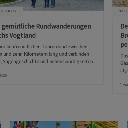
 & AKTIV
NATU
i gemütliche Rundwanderungen
De
chs Vogtland
Br
pe
amilienfreundlichen Touren sind zwischen
n und zehn Kilometern lang und verbinden
Das
, Sagengeschichte und Sehenswürdigkeiten.
Gäs
idy
 2026
1. Ap