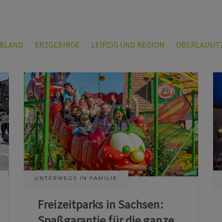
LBLAND
ERZGEBIRGE
LEIPZIG UND REGION
OBERLAUSIT
UNTERWEGS IN FAMILIE
Freizeitparks in Sachsen:
Spaßgarantie für die ganze