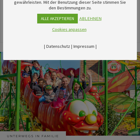
unserem umfangreichen Kalender sechsTipps für
gewährleisten. Mit der Benutzung dieser Seite stimmen Sie
den Bestimmungen zu.
stimmungsvolle Veranstaltungen im August
herausgesucht.
ABLEHNEN
ALLE AKZEPTIEREN
Cookies anpassen
24. Juli 2026
|
Datenschutz
|
Impressum
|
UNTERWEGS IN FAMILIE