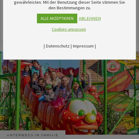
unserem umfangreichen Kalender sechsTipps für
gewährleisten. Mit der Benutzung dieser Seite stimmen Sie
den Bestimmungen zu.
stimmungsvolle Veranstaltungen im August
herausgesucht.
ABLEHNEN
ALLE AKZEPTIEREN
Cookies anpassen
24. Juli 2026
|
Datenschutz
|
Impressum
|
UNTERWEGS IN FAMILIE