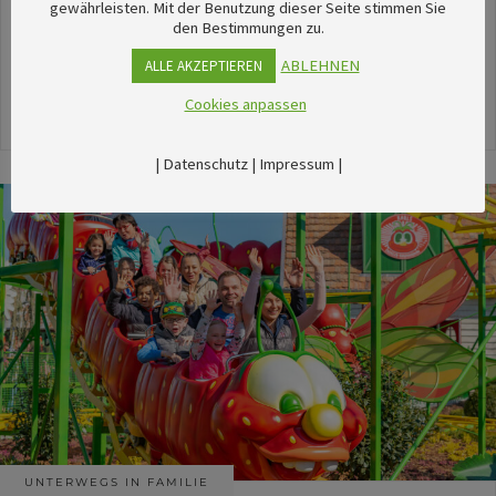
unserem umfangreichen Kalender sechsTipps für
gewährleisten. Mit der Benutzung dieser Seite stimmen Sie
den Bestimmungen zu.
stimmungsvolle Veranstaltungen im August
herausgesucht.
ABLEHNEN
ALLE AKZEPTIEREN
Cookies anpassen
24. Juli 2026
|
Datenschutz
|
Impressum
|
UNTERWEGS IN FAMILIE