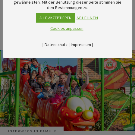
unserem umfangreichen Kalender sechsTipps für
gewährleisten. Mit der Benutzung dieser Seite stimmen Sie
den Bestimmungen zu.
stimmungsvolle Veranstaltungen im August
herausgesucht.
ABLEHNEN
ALLE AKZEPTIEREN
Cookies anpassen
24. Juli 2026
|
Datenschutz
|
Impressum
|
UNTERWEGS IN FAMILIE