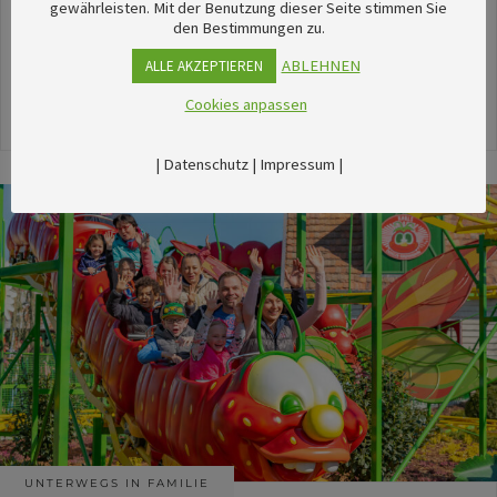
unserem umfangreichen Kalender sechsTipps für
gewährleisten. Mit der Benutzung dieser Seite stimmen Sie
den Bestimmungen zu.
stimmungsvolle Veranstaltungen im August
herausgesucht.
ABLEHNEN
ALLE AKZEPTIEREN
Cookies anpassen
24. Juli 2026
|
Datenschutz
|
Impressum
|
UNTERWEGS IN FAMILIE