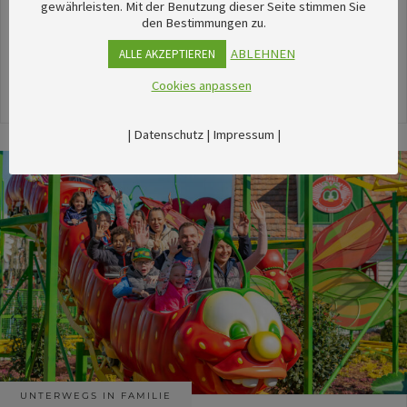
unserem umfangreichen Kalender sechsTipps für
gewährleisten. Mit der Benutzung dieser Seite stimmen Sie
den Bestimmungen zu.
stimmungsvolle Veranstaltungen im August
herausgesucht.
ABLEHNEN
ALLE AKZEPTIEREN
Cookies anpassen
24. Juli 2026
|
Datenschutz
|
Impressum
|
UNTERWEGS IN FAMILIE