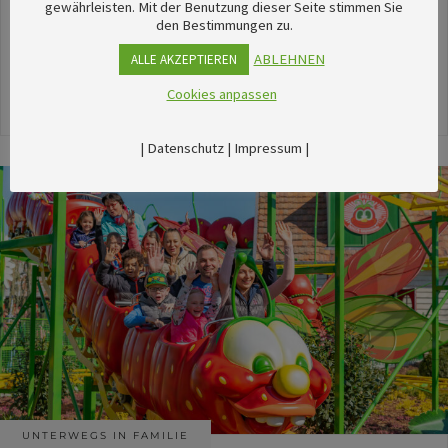
unserem umfangreichen Kalender sechsTipps für
gewährleisten. Mit der Benutzung dieser Seite stimmen Sie
den Bestimmungen zu.
stimmungsvolle Veranstaltungen im August
herausgesucht.
ABLEHNEN
ALLE AKZEPTIEREN
Cookies anpassen
24. Juli 2026
|
Datenschutz
|
Impressum
|
UNTERWEGS IN FAMILIE