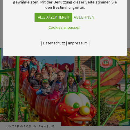
unserem umfangreichen Kalender sechsTipps für
gewährleisten. Mit der Benutzung dieser Seite stimmen Sie
den Bestimmungen zu.
stimmungsvolle Veranstaltungen im August
herausgesucht.
ABLEHNEN
ALLE AKZEPTIEREN
Cookies anpassen
24. Juli 2026
|
Datenschutz
|
Impressum
|
UNTERWEGS IN FAMILIE