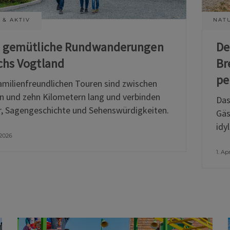
 & AKTIV
NATU
i gemütliche Rundwanderungen
De
chs Vogtland
Br
pe
amilienfreundlichen Touren sind zwischen
n und zehn Kilometern lang und verbinden
Das
, Sagengeschichte und Sehenswürdigkeiten.
Gäs
idy
 2026
1. Ap