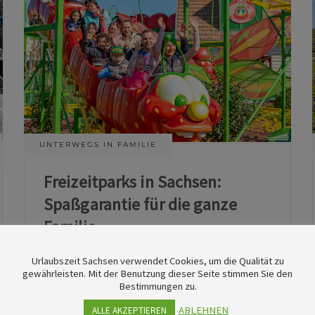
UNTERWEGS IN FAMILIE
Freizeitparks in Sachsen:
Spaßgarantie für die ganze
Familie
Urlaubszeit Sachsen verwendet Cookies, um die Qualität zu
11. Juni 2026
gewährleisten. Mit der Benutzung dieser Seite stimmen Sie den
Bestimmungen zu.
ABLEHNEN
ALLE AKZEPTIEREN