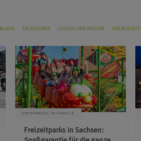
LBLAND
ERZGEBIRGE
LEIPZIG UND REGION
OBERLAUSIT
UNTERWEGS IN FAMILIE
Freizeitparks in Sachsen:
Spaßgarantie für die ganze