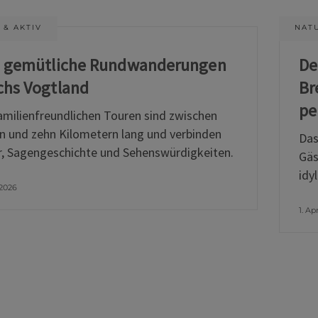
 & AKTIV
NATU
i gemütliche Rundwanderungen
De
chs Vogtland
Br
pe
amilienfreundlichen Touren sind zwischen
n und zehn Kilometern lang und verbinden
Das
, Sagengeschichte und Sehenswürdigkeiten.
Gäs
idy
 2026
1. Ap