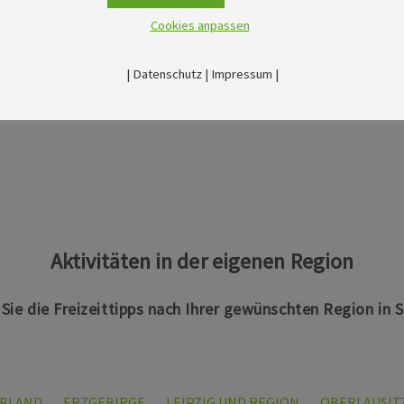
Cookies anpassen
|
Datenschutz
|
Impressum
|
Aktivitäten in der eigenen Region
n Sie die Freizeittipps nach Ihrer gewünschten Region in 
LBLAND
ERZGEBIRGE
LEIPZIG UND REGION
OBERLAUSIT