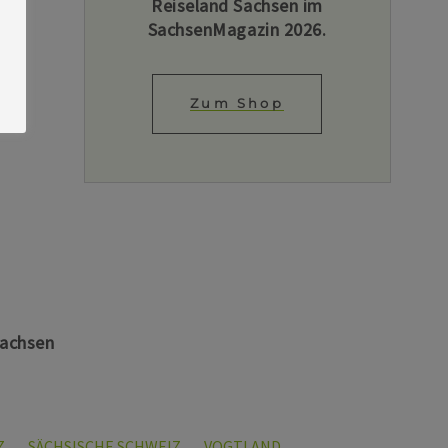
Reiseland Sachsen im
SachsenMagazin 2026.
Zum Shop
Sachsen
Z
SÄCHSISCHE SCHWEIZ
VOGTLAND