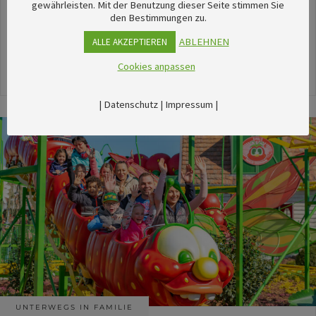
unserem umfangreichen Kalender sechsTipps für
gewährleisten. Mit der Benutzung dieser Seite stimmen Sie
den Bestimmungen zu.
stimmungsvolle Veranstaltungen im August
herausgesucht.
ABLEHNEN
ALLE AKZEPTIEREN
Cookies anpassen
24. Juli 2026
|
Datenschutz
|
Impressum
|
UNTERWEGS IN FAMILIE