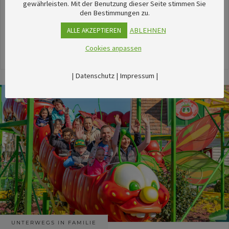
unserem umfangreichen Kalender sechsTipps für
gewährleisten. Mit der Benutzung dieser Seite stimmen Sie
den Bestimmungen zu.
stimmungsvolle Veranstaltungen im August
herausgesucht.
ABLEHNEN
ALLE AKZEPTIEREN
Cookies anpassen
24. Juli 2026
|
Datenschutz
|
Impressum
|
UNTERWEGS IN FAMILIE